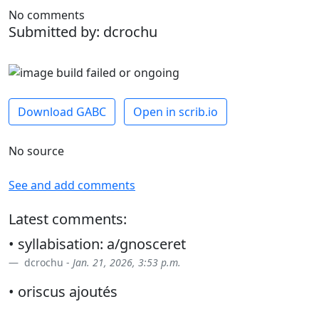
No comments
Submitted by: dcrochu
Download GABC
Open in scrib.io
No source
See and add comments
Latest comments:
• syllabisation: a/gnosceret
dcrochu -
Jan. 21, 2026, 3:53 p.m.
• oriscus ajoutés
dcrochu -
March 3, 2026, 9:27 p.m.