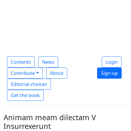
Contents
News
Login
Contribute
About
Sign-up
Editorial choices
Get the book
Animam meam dilectam V
Insurrexerunt