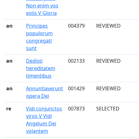
Non enim vos
estis V Gloria
an
Principes
004379
REVIEWED
populorum
congregati
sunt
an
Dedisti
002133
REVIEWED
hereditatem
timentibus
an
Annuntiaverunt
001429
REVIEWED
opera Dei
re
Vidi conjunctos
007873
SELECTED
viros V Vidi
Angelum Dei
volantem