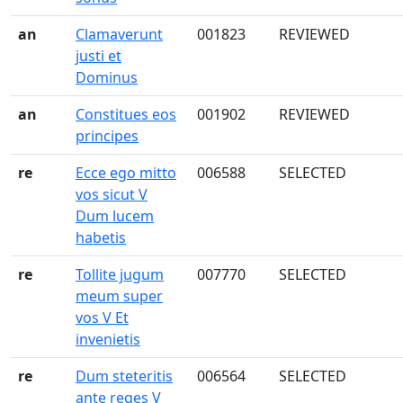
an
Clamaverunt
001823
REVIEWED
justi et
Dominus
an
Constitues eos
001902
REVIEWED
principes
re
Ecce ego mitto
006588
SELECTED
vos sicut V
Dum lucem
habetis
re
Tollite jugum
007770
SELECTED
meum super
vos V Et
invenietis
re
Dum steteritis
006564
SELECTED
ante reges V