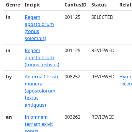
Genre
Incipit
CantusID
Status
Rela
in
Regem
001125
SELECTED
apostolorum
(tonus
solemnis)
in
Regem
001125
REVIEWED
apostolorum
(tonus festivus)
hy
Aeterna Christi
008252
REVIEWED
Hymn
munera
recen
(apostolorum,
textus
antiquus)
an
In omnem
003262
REVIEWED
terram exivit
sonus