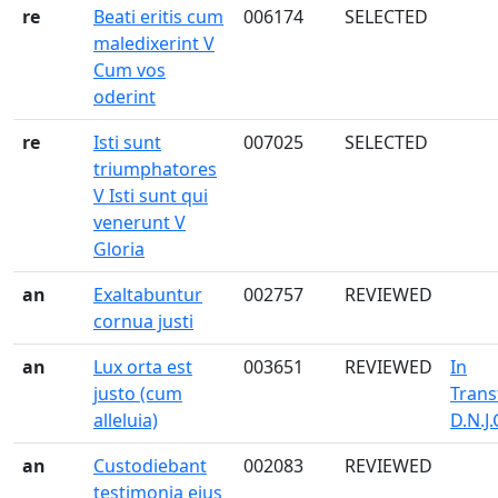
re
Beati eritis cum
006174
SELECTED
maledixerint V
Cum vos
oderint
re
Isti sunt
007025
SELECTED
triumphatores
V Isti sunt qui
venerunt V
Gloria
an
Exaltabuntur
002757
REVIEWED
cornua justi
an
Lux orta est
003651
REVIEWED
In
justo (cum
Trans
alleluia)
D.N.J.
an
Custodiebant
002083
REVIEWED
testimonia ejus