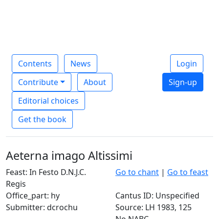
Contents
News
Login
Contribute
About
Sign-up
Editorial choices
Get the book
Aeterna imago Altissimi
Feast: In Festo D.N.J.C.
Go to chant
|
Go to feast
Regis
Office_part: hy
Cantus ID: Unspecified
Submitter: dcrochu
Source: LH 1983, 125