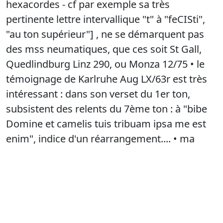
hexacordes - cf par exemple sa très
pertinente lettre intervallique "t" à "feCISti",
"au ton supérieur"] , ne se démarquent pas
des mss neumatiques, que ces soit St Gall,
Quedlindburg Linz 290, ou Monza 12/75 • le
témoignage de Karlruhe Aug LX/63r est très
intéressant : dans son verset du 1er ton,
subsistent des relents du 7ème ton : à "bibe
Domine et camelis tuis tribuam ipsa me est
enim", indice d'un réarrangement.... • ma
conclusion : je te suis en 1er ton pour RESP
Veniens a Libano, mais je reste très réservé
pour le 1et ton au RESP Veni hodie
dcrochu -
April 27, 2026, 11:04 a.m.
Log in to add comments