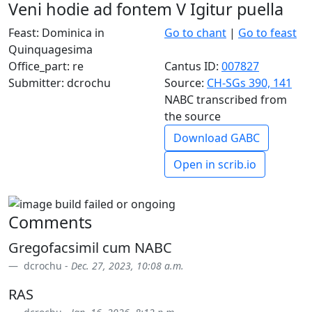
Veni hodie ad fontem V Igitur puella
Feast: Dominica in
Go to chant
|
Go to feast
Quinquagesima
Office_part: re
Cantus ID:
007827
Submitter: dcrochu
Source:
CH-SGs 390, 141
NABC transcribed from
the source
Download GABC
Open in scrib.io
Comments
Gregofacsimil cum NABC
dcrochu -
Dec. 27, 2023, 10:08 a.m.
RAS