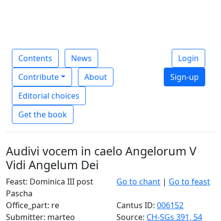
Contents
News
Login
Contribute
About
Sign-up
Editorial choices
Get the book
Audivi vocem in caelo Angelorum V
Vidi Angelum Dei
Feast: Dominica III post
Go to chant
|
Go to feast
Pascha
Office_part: re
Cantus ID:
006152
Submitter: marteo
Source:
CH-SGs 391, 54