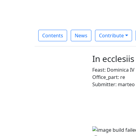
Contents
News
Contribute
In ecclesii
Feast: Dominica IV
Office_part: re
Submitter: marteo