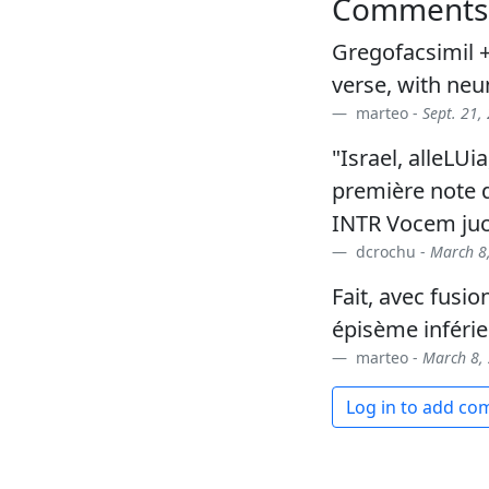
Comments
Gregofacsimil 
verse, with neu
marteo -
Sept. 21,
"Israel, alleLU
première note d
INTR Vocem juc
dcrochu -
March 8,
Fait, avec fusio
épisème inféri
marteo -
March 8, 
Log in to add c