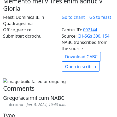
Memento mei V Tres enim adhuc V
Gloria
Feast: Dominica III in
Go to chant
|
Go to feast
Quadragesima
Office_part: re
Cantus ID:
007144
Submitter: dcrochu
Source:
CH-SGs 390, 154
NABC transcribed from
the source
Download GABC
Open in scrib.io
Comments
Gregofacsimil cum NABC
dcrochu -
Jan. 5, 2024, 10:43 a.m.
Typo