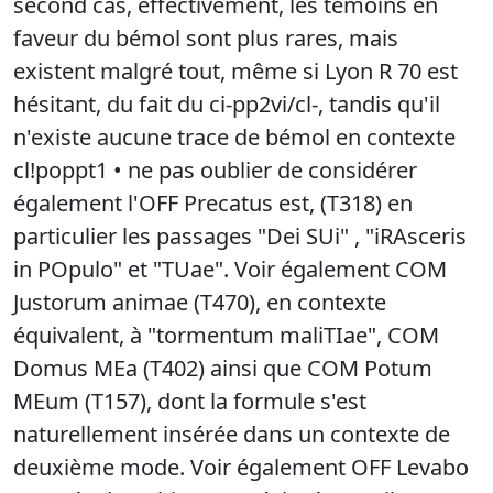
second cas, effectivement, les témoins en
faveur du bémol sont plus rares, mais
existent malgré tout, même si Lyon R 70 est
hésitant, du fait du ci-pp2vi/cl-, tandis qu'il
n'existe aucune trace de bémol en contexte
cl!poppt1 • ne pas oublier de considérer
également l'OFF Precatus est, (T318) en
particulier les passages "Dei SUi" , "iRAsceris
in POpulo" et "TUae". Voir également COM
Justorum animae (T470), en contexte
équivalent, à "tormentum maliTIae", COM
Domus MEa (T402) ainsi que COM Potum
MEum (T157), dont la formule s'est
naturellement insérée dans un contexte de
deuxième mode. Voir également OFF Levabo