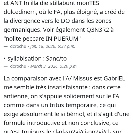
et ANT In illa die stillabunt monTES
dulcedinem, où le FA, plus éloigné, a créé de
la divergence vers le DO dans les zones
germaniques. Voir également Q3N3R2 à
"nolite peccare IN PUERUM"
dcrochu -
Jan. 18, 2026, 6:37 p.m.
• syllabisation : Sanc/to
dcrochu -
March 3, 2026, 5:20 p.m.
La comparaison avec l'A/ Missus est GabriEL
me semble très insatisfaisante : dans cette
antienne, on s'appuie solidement sur le FA,
comme dans un tritus temporaire, ce qui
exige absolument le si bémol, et il s'agit d'une
formule introductive et non conclusive, ce
qu'est toujours le cl-ql-su2vi/ci-pp2vi/cl- sur